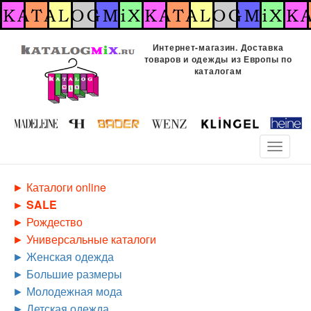
Перейти
к
основному
Интернет-магазин. Доставка
содержанию
товаров и одежды из Европы по
каталогам
Toggle
navigati
Каталоги online
SALE
Рождество
Универсальные каталоги
Женская одежда
Большие размеры
Молодежная мода
Детская одежда