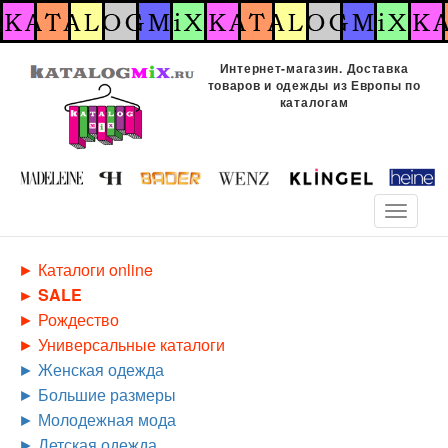
Перейти
к
основному
Интернет-магазин. Доставка
содержанию
товаров и одежды из Европы по
каталогам
Toggle
navigati
Каталоги online
SALE
Рождество
Универсальные каталоги
Женская одежда
Большие размеры
Молодежная мода
Детская одежда