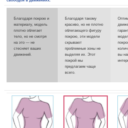
свободой в движениях.
Благодаря покрою и
Благодаря такому
Опти
материалу, модель
красиво, но не плотно
движе
плотно облегает
облегающего фигуру
гаран
тело, но не смотря
покрою, эти модели
модел
на это — не
скрывают
покро
стесняет ваших
проблемные зоны не
колич
движений.
выделяя их. Этот
вы на
покрой мы
интер
предлагаем чаще
всего.