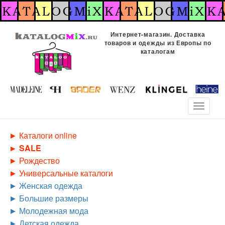
Перейти
к
основному
Интернет-магазин. Доставка
содержанию
товаров и одежды из Европы по
каталогам
Toggle
navigati
Каталоги online
SALE
Рождество
Универсальные каталоги
Женская одежда
Большие размеры
Молодежная мода
Детская одежда